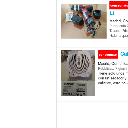
consegnat
Li
Madrid, Co
Pubblicato
Taladro Ato
Habría que 
Cal
consegnato
Madrid, Comunida
Pubblicato
7 giorni
Tiene solo unos m
con un secador y v
caliente, esto no l