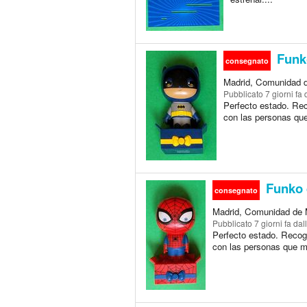
Funk
consegnato
Madrid, Comunidad 
Pubblicato
7 giorni fa
d
Perfecto estado. Re
con las personas qu
Funko 
consegnato
Madrid, Comunidad de 
Pubblicato
7 giorni fa
dall
Perfecto estado. Recog
con las personas que m