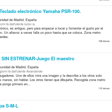
Teclado electrónico Yamaha PSR-100.
nidad de Madrid, España
iorni fa
dall'utente lucia r.a.
rónico, es antiguo, pero para empezar a tocar y fomentar el gusto por el
en. Un altavoz a veces falla un poco hasta que se coloca. Zona metro
ardes.
108 letture
SIN ESTRENAR-Juego El maestro
unidad de Madrid, España
giorni fa
dall'utente Alvarosinde
jugadores. Uno de ellos mira una imagen y la describe a los otros solo
 manos, sin hablar. Los otros tienen que dibujarla. Recogida zona metro
e pongo primero en...
110 letture
a S-M-L