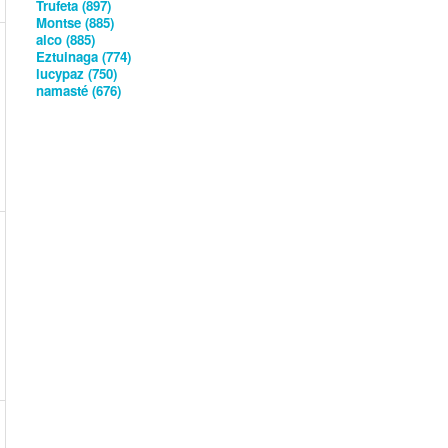
Trufeta (897)
Montse (885)
alco (885)
Eztuinaga (774)
lucypaz (750)
namasté (676)