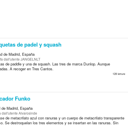
uetas de padel y squash
d de Madrid, España
 fa
dall'utente JANGELNLT
tas de paddle y una de squash. Las tres de marca Dunlop. Aunque
adas. A recoger en Tres Cantos.
128 letture
cador Funko
 de Madrid, España
a
dall'utente Alvarosinde
se de metacrilato azul con ranuras y un cuerpo de metacrilato transparente
o. Se destroquelan los tres elementos y se insertan en las ranuras. Sin