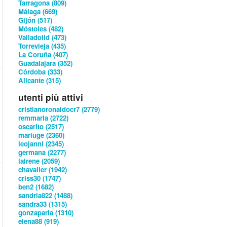
Tarragona (809)
Málaga (669)
Gijón (517)
Móstoles (482)
Valladolid (473)
Torrevieja (435)
La Coruña (407)
Guadalajara (352)
Córdoba (333)
Alicante (315)
utenti più attivi
cristianoronaldocr7 (2779)
remmaria (2722)
oscarito (2517)
mariuge (2360)
leojanni (2345)
germana (2277)
lairene (2059)
chavalier (1942)
criss30 (1747)
ben2 (1682)
sandria822 (1488)
sandra33 (1315)
gonzaparla (1310)
elena88 (919)