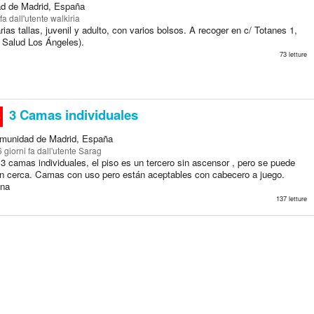
d de Madrid, España
 fa
dall'utente walkiria
ias tallas, juvenil y adulto, con varios bolsos. A recoger en c/ Totanes 1,
 Salud Los Ángeles).
73 letture
3 Camas individuales
o
munidad de Madrid, España
6 giorni fa
dall'utente Sarag
3 camas individuales, el piso es un tercero sin ascensor , pero se puede
en cerca. Camas con uso pero están aceptables con cabecero a juego.
una
137 letture