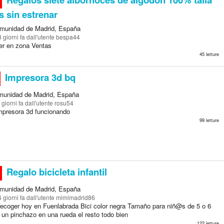
o
s sin estrenar
munidad de Madrid, España
3 giorni fa
dall'utente bespa44
er en zona Ventas
45 letture
Impresora 3d bq
munidad de Madrid, España
 giorni fa
dall'utente rosu54
mpresora 3d funcionando
99 letture
Regalo bicicleta infantil
o
munidad de Madrid, España
4 giorni fa
dall'utente mimimadrid86
recoger hoy en Fuenlabrada Bici color negra Tamaño para niñ@s de 5 o 6
 un pinchazo en una rueda el resto todo bien
122 letture