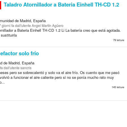
Taladro Atornillador a Bateria Einhell TH-CD 1.2
o
munidad de Madrid, España
7 giorni fa
dall'utente Angel Martín Agüero
rnillador a Bateria Einhell TH-CD 1.2 Li La batería creo que está agotada.
sustituirla
79 letture
efactor solo frío
d de Madrid, España
 fa
dall'utente sancris
eses pero se sobrecalentó y solo va el aire frío. Os cuento que me pasó
olvió a funcionar el aire caliente pero si no se ponía mucho rato muy
o...
145 letture