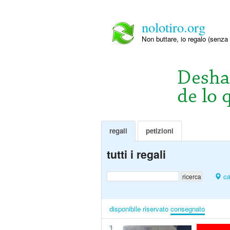
nolotiro.org
Non buttare, io regalo (senza 
regali
petizioni
tutti i regali
ca
disponibile
riservato
consegnato