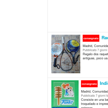
Raq
consegnato
Madrid, Comunida
Pubblicato
7 giorni
Regalo dos raque
antiguas, poco us
Indi
consegnato
Madrid, Comunidad
Pubblicato
7 giorni f
Consiste en una ba
troquelado e impres
estrenar....