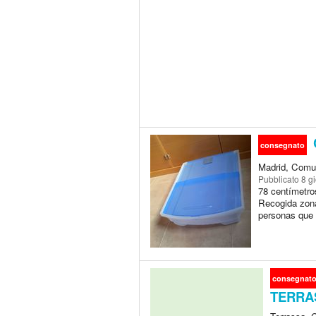
consegnato
Madrid, Comu
Pubblicato
8 gi
78 centímetros
Recogida zona
personas que
consegnat
TERRA