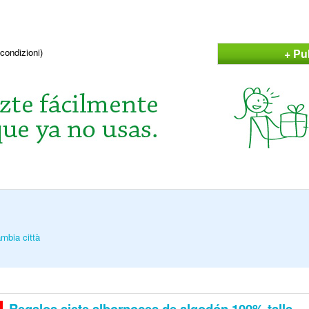
+ Pu
condizioni)
mbia città
Regalos siete albornoces de algodón 100% talla