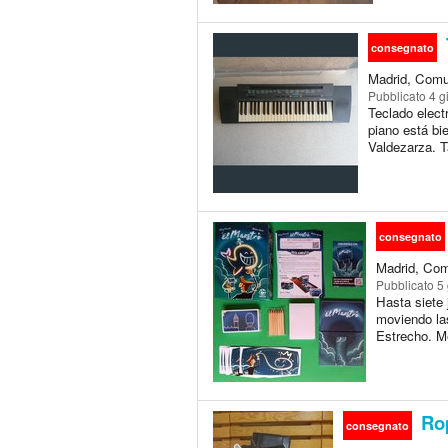
consegnato
Madrid, Comu
Pubblicato
4 g
Teclado elect
piano está bi
Valdezarza. T
consegnato
Madrid, Com
Pubblicato
5 
Hasta siete 
moviendo las
Estrecho. M
Rop
consegnato