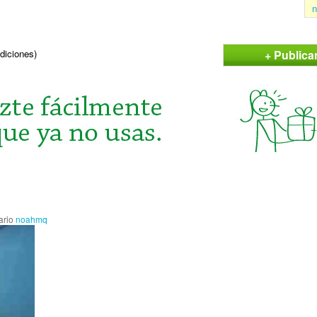
n
+ Publica
ndiciones)
ario
noahmq