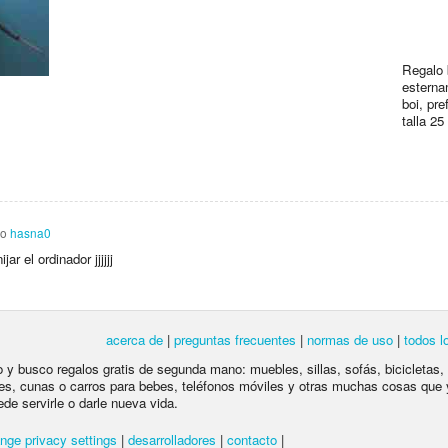
Regalo 
esterna
boi, pr
talla 25
io
hasna0
r el ordinador jjjjjj
acerca de
|
preguntas frecuentes
|
normas de uso
|
todos l
lo y busco regalos gratis de segunda mano: muebles, sillas, sofás, bicicletas,
es, cunas o carros para bebes, teléfonos móviles y otras muchas cosas que 
ede servirle o darle nueva vida.
nge privacy settings
|
desarrolladores
|
contacto
|