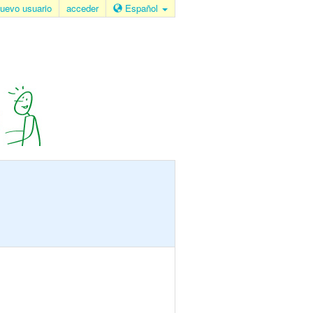
uevo usuario
acceder
Español