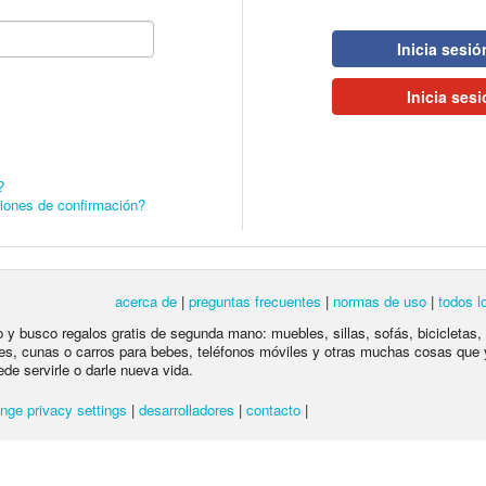
Inicia sesi
Inicia ses
?
ciones de confirmación?
acerca de
|
preguntas frecuentes
|
normas de uso
|
todos l
lo y busco regalos gratis de segunda mano: muebles, sillas, sofás, bicicletas,
es, cunas o carros para bebes, teléfonos móviles y otras muchas cosas que 
ede servirle o darle nueva vida.
nge privacy settings
|
desarrolladores
|
contacto
|