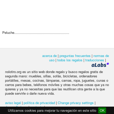
Peluche......................................................
acerca de
|
preguntas frecuentes
|
normas de
uso
|
todos los regalos
|
traducciones
|
nolotiro.org es un sitio web donde regalo y busco regalos gratis de
segunda mano: muebles, sillas, sofás, bicicletas, ordenadores
portátiles, mesas, cocinas, lámparas, camas, ropa, juguetes, cunas o
carros para bebes, teléfonos móviles y otras muchas cosas que ya no
quieres y ya no necesitas para que las reutilicen otra gente a la que
puede servirle o darle nueva vida.
aviso legal
|
política de privacidad
|
Change privacy settings
|
desarrolladores
|
contacto
|
Utilizamos cookies para mejorar tu navegación en este sitio
OK