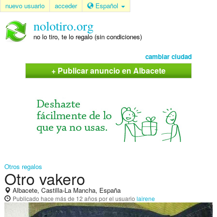
nuevo usuario
acceder
Español
nolotiro.org
no lo tiro, te lo regalo (sin condiciones)
cambiar ciudad
+ Publicar anuncio en Albacete
Otros regalos
Otro vakero
Albacete, Castilla-La Mancha, España
Publicado
hace más de 12 años
por el usuario
lairene