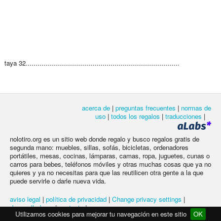
taya 32..............................................................................
acerca de
|
preguntas frecuentes
|
normas de
uso
|
todos los regalos
|
traducciones
|
nolotiro.org es un sitio web donde regalo y busco regalos gratis de
segunda mano: muebles, sillas, sofás, bicicletas, ordenadores
portátiles, mesas, cocinas, lámparas, camas, ropa, juguetes, cunas o
carros para bebes, teléfonos móviles y otras muchas cosas que ya no
quieres y ya no necesitas para que las reutilicen otra gente a la que
puede servirle o darle nueva vida.
aviso legal
|
política de privacidad
|
Change privacy settings
|
desarrolladores
|
contacto
|
Utilizamos cookies para mejorar tu navegación en este sitio
OK