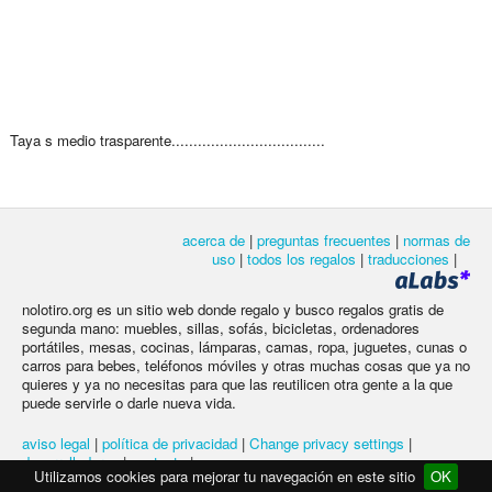
Taya s medio trasparente...................................
acerca de
|
preguntas frecuentes
|
normas de
uso
|
todos los regalos
|
traducciones
|
nolotiro.org es un sitio web donde regalo y busco regalos gratis de
segunda mano: muebles, sillas, sofás, bicicletas, ordenadores
portátiles, mesas, cocinas, lámparas, camas, ropa, juguetes, cunas o
carros para bebes, teléfonos móviles y otras muchas cosas que ya no
quieres y ya no necesitas para que las reutilicen otra gente a la que
puede servirle o darle nueva vida.
aviso legal
|
política de privacidad
|
Change privacy settings
|
desarrolladores
|
contacto
|
Utilizamos cookies para mejorar tu navegación en este sitio
OK