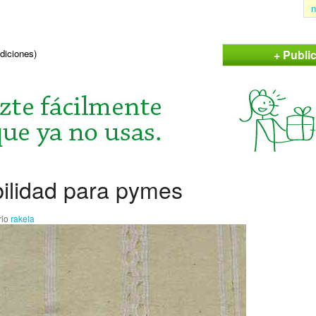
n
+ Publi
ndiciones)
ilidad para pymes
rio
rakela