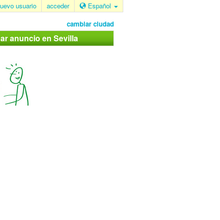
uevo usuario
acceder
Español
cambiar ciudad
car anuncio en Sevilla