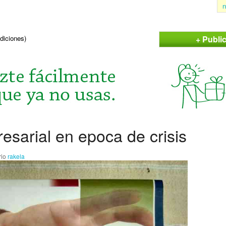
n
+ Publi
ndiciones)
resarial en epoca de crisis
rio
rakela