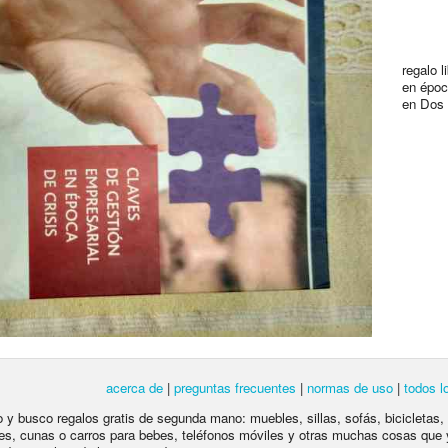
regalo 
en époc
en Dos
acerca de
|
preguntas frecuentes
|
normas de uso
|
todos l
lo y busco regalos gratis de segunda mano: muebles, sillas, sofás, bicicletas,
es, cunas o carros para bebes, teléfonos móviles y otras muchas cosas que 