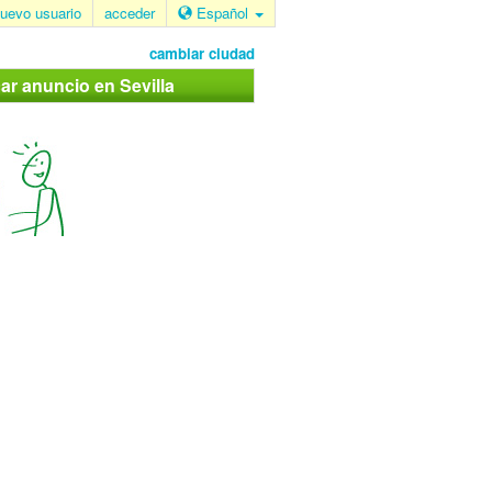
uevo usuario
acceder
Español
cambiar ciudad
car anuncio en Sevilla