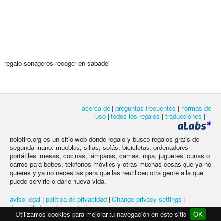
regalo sonageros recoger en sabadell
acerca de
|
preguntas frecuentes
|
normas de
uso
|
todos los regalos
|
traducciones
|
nolotiro.org es un sitio web donde regalo y busco regalos gratis de
segunda mano: muebles, sillas, sofás, bicicletas, ordenadores
portátiles, mesas, cocinas, lámparas, camas, ropa, juguetes, cunas o
carros para bebes, teléfonos móviles y otras muchas cosas que ya no
quieres y ya no necesitas para que las reutilicen otra gente a la que
puede servirle o darle nueva vida.
aviso legal
|
política de privacidad
|
Change privacy settings
|
desarrolladores
|
contacto
|
Utilizamos cookies para mejorar tu navegación en este sitio
OK