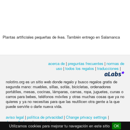
Plantas artificiales pequeñas de ikea. También entrego en Salamanca
acerca de
|
preguntas frecuentes
|
normas de
uso
|
todos los regalos
|
traducciones
|
nolotiro.org es un sitio web donde regalo y busco regalos gratis de
segunda mano: muebles, sillas, sofás, bicicletas, ordenadores
portátiles, mesas, cocinas, lámparas, camas, ropa, juguetes, cunas o
carros para bebes, teléfonos móviles y otras muchas cosas que ya no
quieres y ya no necesitas para que las reutilicen otra gente a la que
puede servirle o darle nueva vida.
aviso legal
|
política de privacidad
|
Change privacy settings
|
desarrolladores
|
contacto
|
Utilizamos cookies para mejorar tu navegación en este sitio
OK