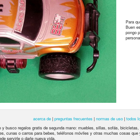
Para qu
Buen es
pongo p
persona
acerca de
|
preguntas frecuentes
|
normas de uso
|
todos l
lo y busco regalos gratis de segunda mano: muebles, sillas, sofás, bicicletas,
es, cunas o carros para bebes, teléfonos móviles y otras muchas cosas que 
ede servirle o darle nueva vida.