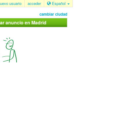
uevo usuario
acceder
Español
cambiar ciudad
car anuncio en Madrid