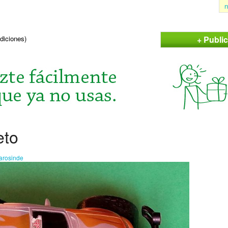
n
+ Publi
ndiciones)
eto
arosinde