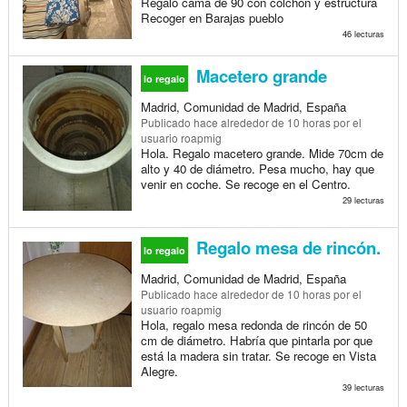
Regalo cama de 90 con colchón y estructura
Recoger en Barajas pueblo
46 lecturas
Macetero grande
lo regalo
Madrid, Comunidad de Madrid, España
Publicado
hace alrededor de 10 horas
por el
usuario roapmig
Hola. Regalo macetero grande. Mide 70cm de
alto y 40 de diámetro. Pesa mucho, hay que
venir en coche. Se recoge en el Centro.
29 lecturas
Regalo mesa de rincón.
lo regalo
Madrid, Comunidad de Madrid, España
Publicado
hace alrededor de 10 horas
por el
usuario roapmig
Hola, regalo mesa redonda de rincón de 50
cm de diámetro. Habría que pintarla por que
está la madera sin tratar. Se recoge en Vista
Alegre.
39 lecturas