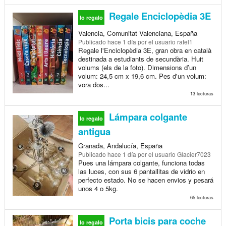
Regale Enciclopèdia 3E
lo regalo
Valencia, Comunitat Valenciana, España
Publicado
hace 1 día
por el usuario rafel1
Regale l'Enciclopèdia 3E, gran obra en català
destinada a estudiants de secundària. Huit
volums (els de la foto). Dimensions d’un
volum: 24,5 cm x 19,6 cm. Pes d'un volum:
vora dos...
13 lecturas
Lámpara colgante
lo regalo
antigua
Granada, Andalucía, España
Publicado
hace 1 día
por el usuario Glacier7023
Pues una lámpara colgante, funciona todas
las luces, con sus 6 pantallitas de vidrio en
perfecto estado. No se hacen envios y pesará
unos 4 o 5kg.
65 lecturas
Porta bicis para coche
lo regalo