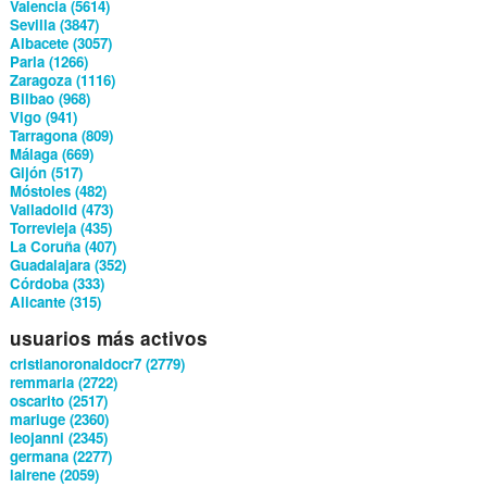
Valencia (5614)
Sevilla (3847)
Albacete (3057)
Parla (1266)
Zaragoza (1116)
Bilbao (968)
Vigo (941)
Tarragona (809)
Málaga (669)
Gijón (517)
Móstoles (482)
Valladolid (473)
Torrevieja (435)
La Coruña (407)
Guadalajara (352)
Córdoba (333)
Alicante (315)
usuarios más activos
cristianoronaldocr7 (2779)
remmaria (2722)
oscarito (2517)
mariuge (2360)
leojanni (2345)
germana (2277)
lairene (2059)