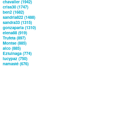
chavalier (1942)
criss30 (1747)
ben2 (1682)
sandria822 (1488)
sandra33 (1315)
gonzaparla (1310)
elena88 (919)
Trufeta (897)
Montse (885)
alco (885)
Eztuinaga (774)
lucypaz (750)
namasté (676)