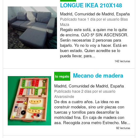
LONGUE IKEA 210X148
Madrid, Comunidad de Madrid, España
Publicado
hace 1 día
por el usuario Blas
Maza
Regalo este sofá, a quien me lo quite
de encima. OJO 5º SIN ASCENSOR.
Serán necesarias 2 personas para
bajarlo. Yo no lo voy a hacer. Está en
buen estado. Quien acredite se lo
pueda llevar, para...
142 lecturas
Mecano de madera
lo regalo
Madrid, Comunidad de Madrid, España
Publicado
hace 2 días
por el usuario
Alvarosinde
De dos a cuatro años. La idea no es
construir modelos, sino unir piezas con
tuercas y tornillos para desarrollar la
motricidad fina. En caja de madera con
asa. Recogida zona metro Estrecho. Me...
92 lecturas