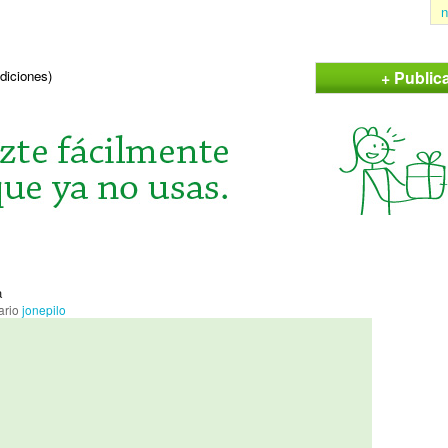
n
+ Public
ndiciones)
a
ario
jonepilo