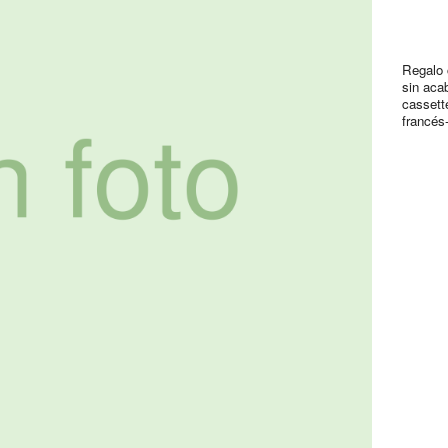
Regalo 
sin acab
cassett
francés-