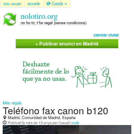
nou usuari
accedir
Català
nolotiro.org
no ho tir, t'ho regal (sense condicions)
canviar ciutat
+ Publicar anunci en Madrid
Més regals
Teléfono fax canon b120
Madrid, Comunidad de Madrid, España
Publicat
fa més de 13 anys
per l'usuari
mufe