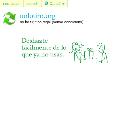
nou usuari
accedir
Català
nolotiro.org
no ho tir, t'ho regal (sense condicions)