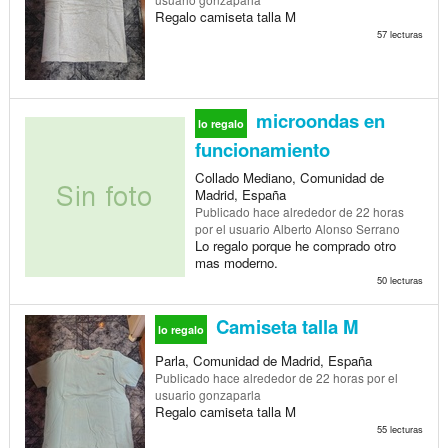
Regalo camiseta talla M
57 lecturas
microondas en
lo regalo
funcionamiento
Collado Mediano, Comunidad de
Madrid, España
Publicado
hace alrededor de 22 horas
por el usuario Alberto Alonso Serrano
Lo regalo porque he comprado otro
mas moderno.
50 lecturas
Camiseta talla M
lo regalo
Parla, Comunidad de Madrid, España
Publicado
hace alrededor de 22 horas
por el
usuario gonzaparla
Regalo camiseta talla M
55 lecturas