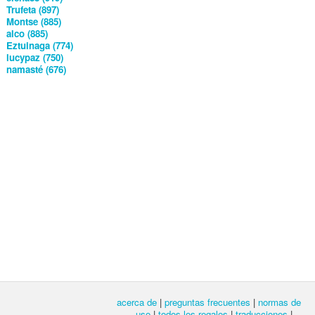
Trufeta (897)
Montse (885)
alco (885)
Eztuinaga (774)
lucypaz (750)
namasté (676)
acerca de
|
preguntas frecuentes
|
normas de
uso
|
todos los regalos
|
traducciones
|