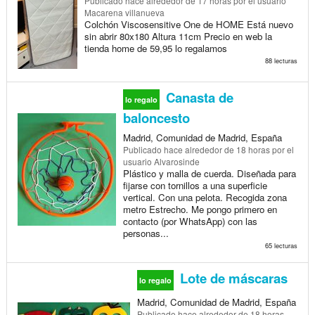
Publicado
hace alrededor de 17 horas
por el usuario
Macarena villanueva
Colchón Viscosensitive One de HOME Está nuevo
sin abrir 80x180 Altura 11cm Precio en web la
tienda home de 59,95 lo regalamos
88 lecturas
Canasta de
lo regalo
baloncesto
Madrid, Comunidad de Madrid, España
Publicado
hace alrededor de 18 horas
por el
usuario Alvarosinde
Plástico y malla de cuerda. Diseñada para
fijarse con tornillos a una superficie
vertical. Con una pelota. Recogida zona
metro Estrecho. Me pongo primero en
contacto (por WhatsApp) con las
personas...
65 lecturas
Lote de máscaras
lo regalo
Madrid, Comunidad de Madrid, España
Publicado
hace alrededor de 18 horas