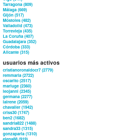
Tarragona (809)
Málaga (669)
Gijón (517)
Móstoles (482)
Valladolid (473)
Torrevieja (435)
La Coruña (407)
Guadalajara (352)
Córdoba (333)
Alicante (315)
usuarios más activos
cristianoronaldocr7 (2779)
remmaria (2722)
oscarito (2517)
mariuge (2360)
leojanni (2345)
germana (2277)
lairene (2059)
chavalier (1942)
criss30 (1747)
ben2 (1682)
sandria822 (1488)
sandra33 (1315)
gonzaparla (1310)
elena88 (919)