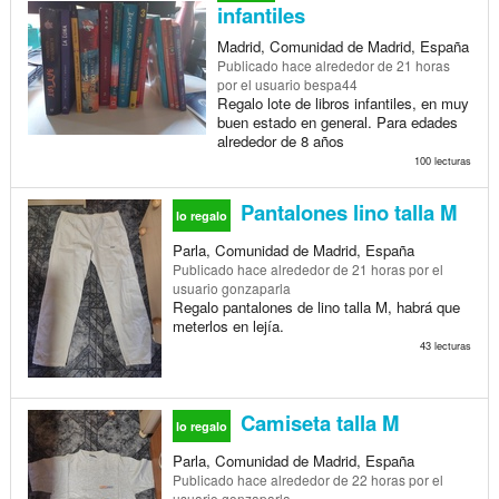
infantiles
Madrid, Comunidad de Madrid, España
Publicado
hace alrededor de 21 horas
por el usuario bespa44
Regalo lote de libros infantiles, en muy
buen estado en general. Para edades
alrededor de 8 años
100 lecturas
Pantalones lino talla M
lo regalo
Parla, Comunidad de Madrid, España
Publicado
hace alrededor de 21 horas
por el
usuario gonzaparla
Regalo pantalones de lino talla M, habrá que
meterlos en lejía.
43 lecturas
Camiseta talla M
lo regalo
Parla, Comunidad de Madrid, España
Publicado
hace alrededor de 22 horas
por el
usuario gonzaparla