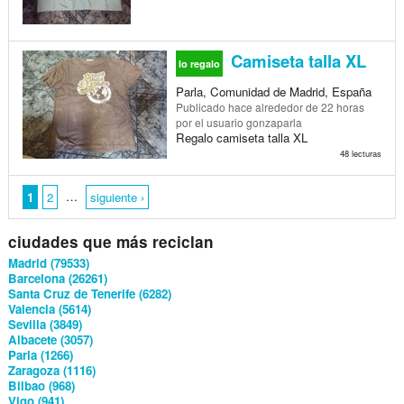
Camiseta talla XL
lo regalo
Parla, Comunidad de Madrid, España
Publicado
hace alrededor de 22 horas
por el usuario gonzaparla
Regalo camiseta talla XL
48 lecturas
…
1
2
siguiente ›
ciudades que más reciclan
Madrid (79533)
Barcelona (26261)
Santa Cruz de Tenerife (6282)
Valencia (5614)
Sevilla (3849)
Albacete (3057)
Parla (1266)
Zaragoza (1116)
Bilbao (968)
Vigo (941)