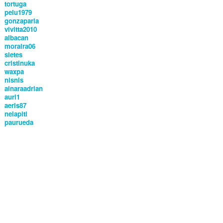
tortuga
pelu1979
gonzaparla
vivitta2010
albacan
moraira06
sietes
cristinuka
waxpa
nisnis
ainaraadrian
auri1
aeris87
nelapiti
paurueda