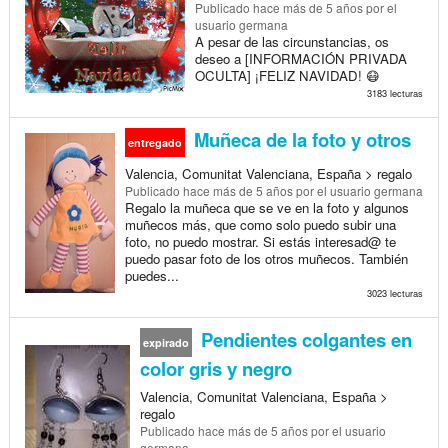
Publicado
hace más de 5 años
por el
usuario germana
A pesar de las circunstancias, os
deseo a [INFORMACIÓN PRIVADA
OCULTA] ¡FELIZ NAVIDAD! 😷
3183 lecturas
Muñeca de la foto y otros
entregado
Valencia, Comunitat Valenciana, España > regalo
Publicado
hace más de 5 años
por el usuario germana
Regalo la muñeca que se ve en la foto y algunos
muñecos más, que como solo puedo subir una
foto, no puedo mostrar. Si estás interesad@ te
puedo pasar foto de los otros muñecos. También
puedes...
3023 lecturas
Pendientes colgantes en
expirado
color gris y negro
Valencia, Comunitat Valenciana, España >
regalo
Publicado
hace más de 5 años
por el usuario
germana