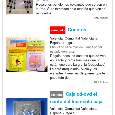
Regalo los pendientes colgantes que se ven en
la foto. Si te interesan solo tendrás que venir a
recogerlos
2982 lecturas
Cuentos
entregado
Valencia, Comunitat Valenciana,
España > regalo
Publicado
hace más de 5 años
por el
usuario germana
Regalo todos los cuentos que se ven
en la foto y otros tres más que no
están que son: La granja (troquelado)
La será (troquelado) Alicia y los
elefantes Tweenies Si quieres que te
pase foto de...
3089 lecturas
Caja cd-dvd el
expirado
canto del loco-solo caja
Valencia, Comunitat Valenciana,
España > regalo