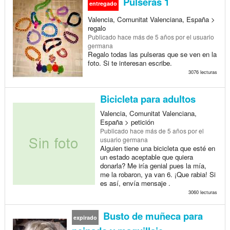
Pulseras 1
entregado
Valencia, Comunitat Valenciana, España >
regalo
Publicado
hace más de 5 años
por el usuario
germana
Regalo todas las pulseras que se ven en la
foto. Si te interesan escribe.
3076 lecturas
Bicicleta para adultos
Valencia, Comunitat Valenciana,
España > petición
Publicado
hace más de 5 años
por el
usuario germana
Alguien tiene una bicicleta que esté en
un estado aceptable que quiera
donarla? Me iría genial pues la mía,
me la robaron, ya van 6. ¡Que rabia! Si
es así, envía mensaje .
3060 lecturas
Busto de muñeca para
expirado