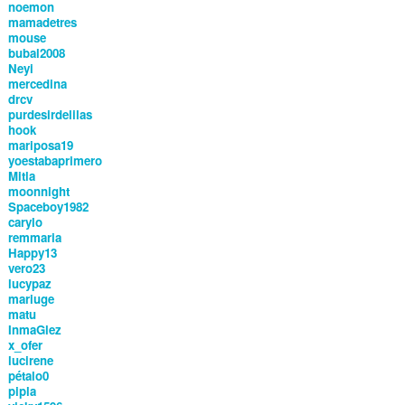
noemon
mamadetres
mouse
bubal2008
Neyi
mercedina
drcv
purdesirdelilas
hook
mariposa19
yoestabaprimero
Mitla
moonnight
Spaceboy1982
carylo
remmaria
Happy13
vero23
lucypaz
mariuge
matu
InmaGlez
x_ofer
lucirene
pétalo0
pipla