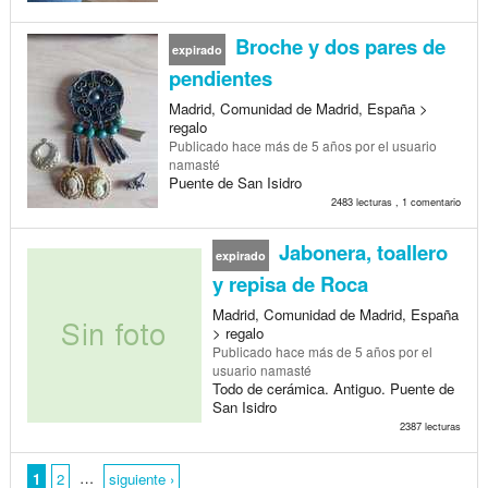
Broche y dos pares de
expirado
pendientes
Madrid, Comunidad de Madrid, España >
regalo
Publicado
hace más de 5 años
por el usuario
namasté
Puente de San Isidro
2483 lecturas , 1 comentario
Jabonera, toallero
expirado
y repisa de Roca
Madrid, Comunidad de Madrid, España
> regalo
Publicado
hace más de 5 años
por el
usuario namasté
Todo de cerámica. Antiguo. Puente de
San Isidro
2387 lecturas
…
1
2
siguiente ›