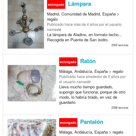
Lámpara
entregado
Madrid, Comunidad de Madrid, España >
regalo
Publicado
hace más de 4 años
por el usuario
namasté
La lámpara de Aladino, en formato techo...
Recogida en Puente de San Isidro.
2302 lecturas
Ratón
entregado
Málaga, Andalucía, España > regalo
Publicado
hace alrededor de 5 años
por
el usuario namasté
Lleva mucho tiempo guardado,
supongo que funciona, porque de otro
modo, lo habría tirado, en vez de
guardarlo.
2358 lecturas
Pantalón
entregado
Málaga, Andalucía, España > regalo