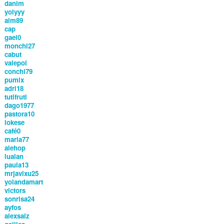
danim
yolyyy
alm89
cap
gael0
monchi27
cabut
valepoi
conchi79
pumix
adri18
tutifruti
dago1977
pastora10
iokese
café0
maria77
alehop
lualan
paula13
mrjavixu25
yolandamart
victors
sonrisa24
ayfos
alexsaiz