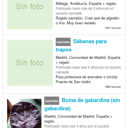
Málaga, Andalucía, España > regalo
Publicado
hace más de 3 años
por el
usuario namasté
Regalo pantalón. Creo que de algodón
o lino. Muy buen estado.
1601 lecturas
Sábanas para
expirado
trapos
Madrid, Comunidad de Madrid, España
> regalo
Publicado
hace casi 4 años
por el usuario
namasté
Para protectora de animales o similar.
Puente de San Isidro
1880 lecturas
Boina de gabardina (sin
expirado
gabardina)
Madrid, Comunidad de Madrid, España >
regalo
Publicado
hace casi 4 años
por el usuario