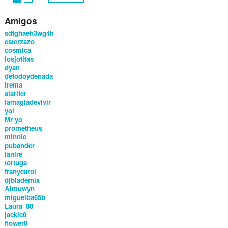
Amigos
sdfghaeh3wg4h
esterzazo
cosmica
losjotitas
dyan
detodoydenada
irema
alarifer
lamagiadevivir
yoi
Mr yo
prometheus
minnie
pubander
ianire
tortuga
franycarol
djblademix
Almuwyn
miguelba65b
Laura_88
jackie0
flower0