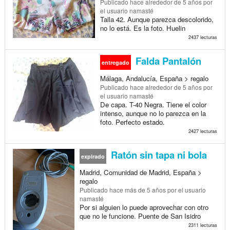
Publicado
hace alrededor de 5 años
por
el usuario namasté
Talla 42. Aunque parezca descolorido,
no lo está. Es la foto. Huelin
2437 lecturas
Falda Pantalón
entregado
Málaga, Andalucía, España > regalo
Publicado
hace alrededor de 5 años
por
el usuario namasté
De capa. T-40 Negra. Tiene el color
intenso, aunque no lo parezca en la
foto. Perfecto estado.
2427 lecturas
Ratón sin tapa ni bola
expirado
Madrid, Comunidad de Madrid, España >
regalo
Publicado
hace más de 5 años
por el usuario
namasté
Por si alguien lo puede aprovechar con otro
que no le funcione. Puente de San Isidro
2311 lecturas