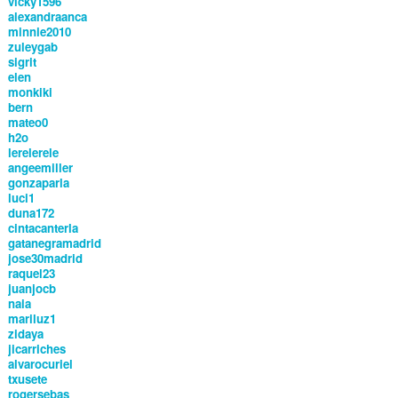
vicky1596
alexandraanca
minnie2010
zuleygab
sigrit
elen
monkiki
bern
mateo0
h2o
lerelerele
angeemiller
gonzaparla
luci1
duna172
cintacanterla
gatanegramadrid
jose30madrid
raquel23
juanjocb
naia
mariluz1
zidaya
jicarriches
alvarocuriel
txusete
rogersebas