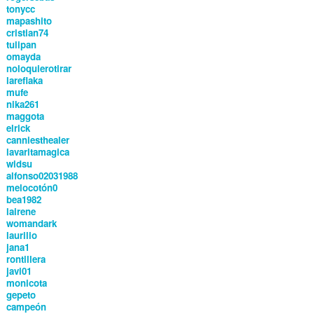
tonycc
mapashito
cristian74
tulipan
omayda
noloquierotirar
lareflaka
mufe
nika261
maggota
elrick
canniesthealer
lavaritamagica
widsu
alfonso02031988
melocotón0
bea1982
lairene
womandark
laurilio
jana1
rontillera
javi01
monicota
gepeto
campeón