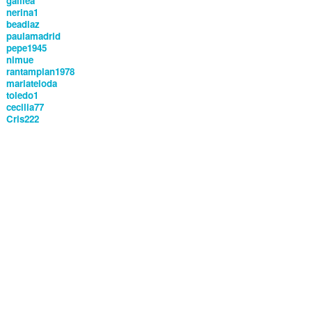
galilea
nerina1
beadiaz
paulamadrid
pepe1945
nimue
rantamplan1978
mariateloda
toledo1
cecilia77
Cris222