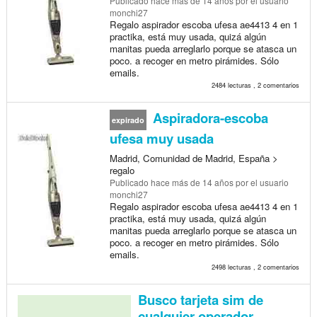
Publicado
hace más de 14 años
por el usuario
monchi27
Regalo aspirador escoba ufesa ae4413 4 en 1
practika, está muy usada, quizá algún
manitas pueda arreglarlo porque se atasca un
poco. a recoger en metro pirámides. Sólo
emails.
2484 lecturas , 2 comentarios
Aspiradora-escoba
expirado
ufesa muy usada
Madrid, Comunidad de Madrid, España >
regalo
Publicado
hace más de 14 años
por el usuario
monchi27
Regalo aspirador escoba ufesa ae4413 4 en 1
practika, está muy usada, quizá algún
manitas pueda arreglarlo porque se atasca un
poco. a recoger en metro pirámides. Sólo
emails.
2498 lecturas , 2 comentarios
Busco tarjeta sim de
cualquier operador