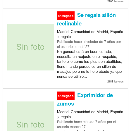
2906 lecturas
Se regala sillón
entregado
reclinable
Madrid, Comunidad de Madrid, España
> regalo
Publicado
hace alrededor de 7 años
por
el usuario monchi27
En general está en buen estado,
necesita un reajuste en el respaldo,
tanto ello como los pies son abatibles,
tiene mando porque es un sillón de
masajes pero no lo he probado ya que
nunca se utilizó...
2183 lecturas
Exprimidor de
entregado
zumos
Madrid, Comunidad de Madrid, España
> regalo
Publicado
hace más de 7 años
por el
usuario monchi27