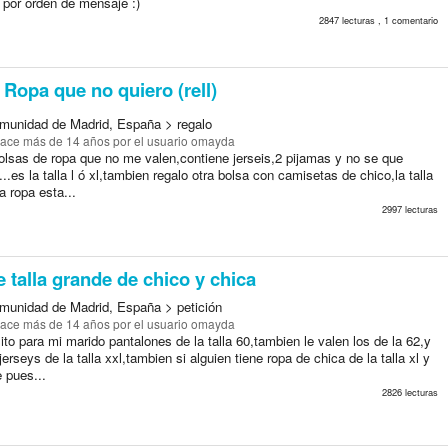
 por orden de mensaje :)
2847 lecturas , 1 comentario
Ropa que no quiero (rell)
munidad de Madrid, España > regalo
ace más de 14 años
por el usuario omayda
olsas de ropa que no me valen,contiene jerseis,2 pijamas y no se que
.es la talla l ó xl,tambien regalo otra bolsa con camisetas de chico,la talla
la ropa esta...
2997 lecturas
 talla grande de chico y chica
munidad de Madrid, España > petición
ace más de 14 años
por el usuario omayda
to para mi marido pantalones de la talla 60,tambien le valen los de la 62,y
erseys de la talla xxl,tambien si alguien tiene ropa de chica de la talla xl y
e pues...
2826 lecturas