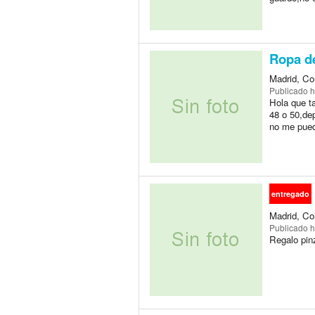
Ropa de
Madrid, Co
Publicado
h
Hola que ta
48 o 50,dep
no me pued
entregado
Madrid, Co
Publicado
h
Regalo pinz