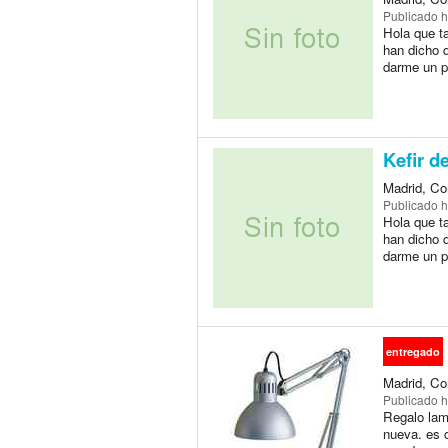
Publicado
h
Hola que ta
han dicho q
darme un p
Kefir d
Madrid, Co
Publicado
h
Hola que ta
han dicho q
darme un p
entregado
Madrid, Co
Publicado
h
Regalo lam
nueva. es 