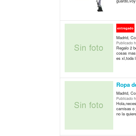
guardo,voy
entregado
Madrid, Co
Publicado
h
Regalo 2 b
cosas mas..
es xl,toda 
Ropa de
Madrid, Co
Publicado
h
Hola,necesi
camisas o j
no la quier