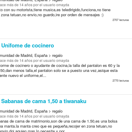
ace más de 14 años
por el usuario omayda
 con su motorista,tiene musica,es teledirigido,funciona,no tiene
 zona tetuan,no envio,no guardo,ire por orden de mensajes :)
2707 lecturas
Unifome de cocinero
munidad de Madrid, España > regalo
ace más de 14 años
por el usuario omayda
orme de cocinero o ayudante de cocina,la talla del pantalon es 60 y la
 50,dan menos talla,el pantalon solo se a puesto una vez,asique esta
nte nuevo el uniforme,el...
2770 lecturas
Sabanas de cama 1,50 a tiwanaku
munidad de Madrid, España > regalo
ace más de 14 años
por el usuario omayda
anas de cama de matrimonio,son de una cama de 1.50,es una bolsa
na manta.la manta creo que es pequeña,recojer en zona tetuan,no
nvio,doi aquien mas lo necesite y por...