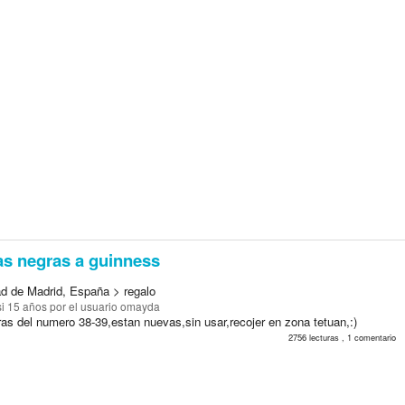
s negras a guinness
d de Madrid, España > regalo
i 15 años
por el usuario omayda
as del numero 38-39,estan nuevas,sin usar,recojer en zona tetuan,:)
2756 lecturas , 1 comentario