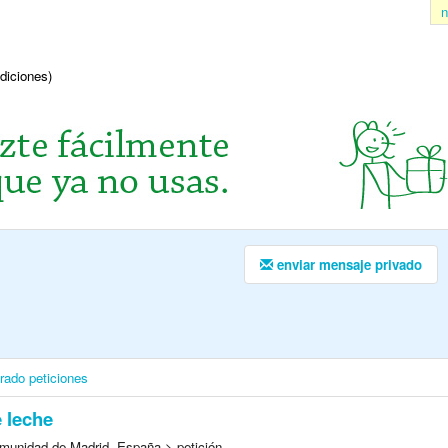
n
ndiciones)
enviar mensaje privado
irado
peticiones
e leche
munidad de Madrid, España > petición