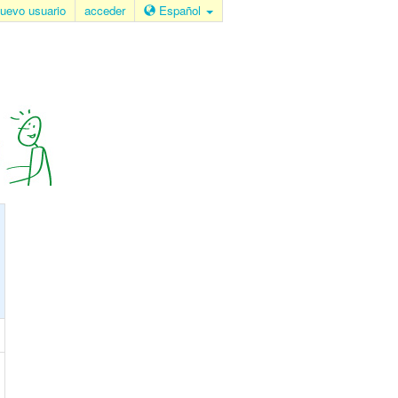
uevo usuario
acceder
Español