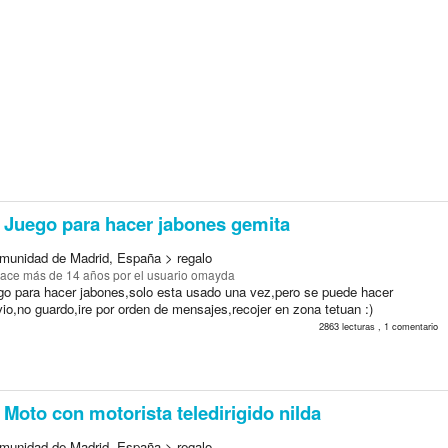
Juego para hacer jabones gemita
munidad de Madrid, España > regalo
ace más de 14 años
por el usuario omayda
go para hacer jabones,solo esta usado una vez,pero se puede hacer
io,no guardo,ire por orden de mensajes,recojer en zona tetuan :)
2863 lecturas , 1 comentario
Moto con motorista teledirigido nilda
munidad de Madrid, España > regalo