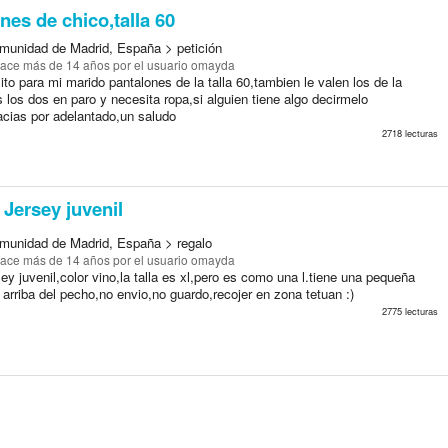
nes de chico,talla 60
munidad de Madrid, España > petición
ace más de 14 años
por el usuario omayda
to para mi marido pantalones de la talla 60,tambien le valen los de la
los dos en paro y necesita ropa,si alguien tiene algo decirmelo
acias por adelantado,un saludo
2718 lecturas
Jersey juvenil
munidad de Madrid, España > regalo
ace más de 14 años
por el usuario omayda
ey juvenil,color vino,la talla es xl,pero es como una l.tiene una pequeña
 arriba del pecho,no envio,no guardo,recojer en zona tetuan :)
2775 lecturas