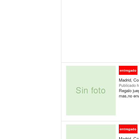
entregado
Madrid, Co
Publicado
h
Regalo jue
mas,no env
entregado
Madrid, Co