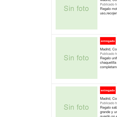
Publicado
h
Regalo moto
uso,recojer
entregado
Madrid, Co
Publicado
h
Regalo unif
chaquetilla
completame
entregado
Madrid, Co
Publicado
h
Regalo sab
grande y u
guardo,no e