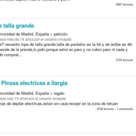
2697 lecturas
 talla grande
munidad de Madrid, España > petición
ace más de 14 años
por el usuario omayda
l? necesito ropa de talla grande,talla de pantalon es la 54 y de arriba es 46-
ende de la prenda,lo pido porque estoi en paro y no cobro paro ni nada y
o comprar...
2724 lecturas
Pinzas electricas a ilargia
munidad de Madrid, España > regalo
ace casi 15 años
por el usuario omayda
as de depilar electricas,estan sin usar,recojer en la zona de tetuan
2709 lecturas , 1 comentario