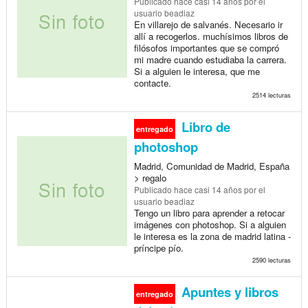
Publicado
hace casi 14 años
por el
usuario beadiaz
En villarejo de salvanés. Necesario ir
allí a recogerlos. muchísimos libros de
filósofos importantes que se compró
mi madre cuando estudiaba la carrera.
Si a alguien le interesa, que me
contacte.
2514 lecturas
Libro de
entregado
photoshop
Madrid, Comunidad de Madrid, España
> regalo
Publicado
hace casi 14 años
por el
usuario beadiaz
Tengo un libro para aprender a retocar
imágenes con photoshop. Si a alguien
le interesa es la zona de madrid latina -
príncipe pío.
2590 lecturas
Apuntes y libros
entregado