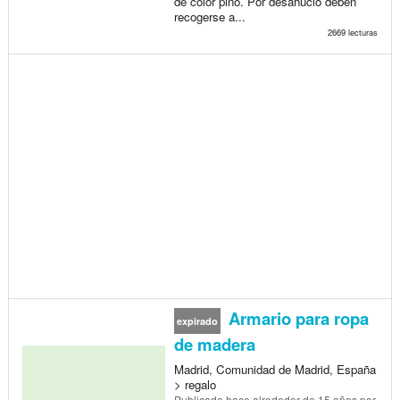
de color pino. Por desahucio deben
recogerse a...
2669 lecturas
Armario para ropa
expirado
de madera
Madrid, Comunidad de Madrid, España
> regalo
Publicado
hace alrededor de 15 años
por