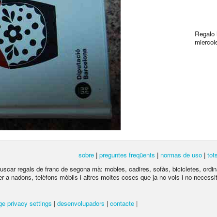
Regalo 
miercol
sobre
|
preguntes freqüents
|
normas de uso
|
tot
 buscar regals de franc de segona mà: mobles, cadires, sofàs, bicicletes, ordina
per a nadons, telèfons mòbils i altres moltes coses que ja no vols i no necessite
e privacy settings
|
desenvolupadors
|
contacte
|