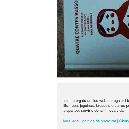
nolotiro.org és un lloc web on regalar i
llits, roba, joguines, bressols o carros 
la qual pot servir o donar-li nova vida.
Avís legal
|
política de privacitat
|
Chang