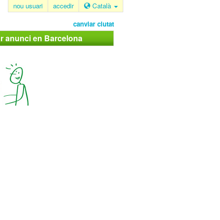
nou usuari
accedir
Català
canviar ciutat
ar anunci en Barcelona