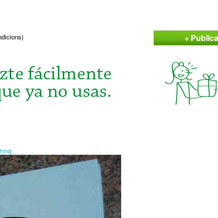
+ Public
ndicions)
ahmq