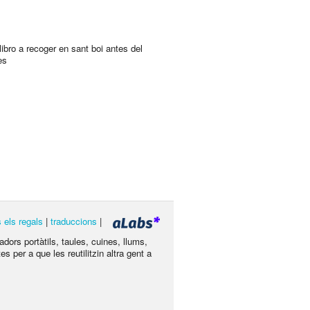
libro a recoger en sant boi antes del
es
s els regals
|
traduccions
|
dors portàtils, taules, cuines, llums,
s per a que les reutilitzin altra gent a