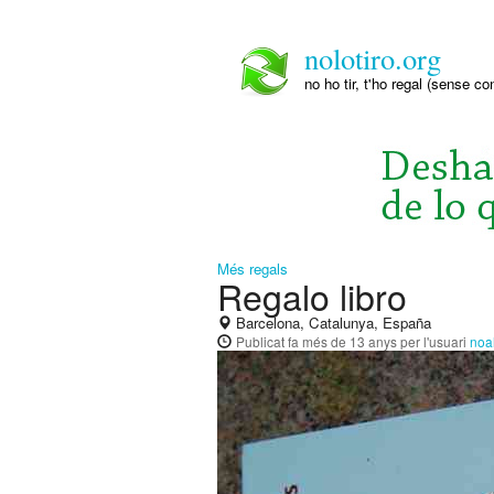
nolotiro.org
no ho tir, t'ho regal (sense co
Més regals
Regalo libro
Barcelona, Catalunya, España
Publicat
fa més de 13 anys
per l'usuari
no