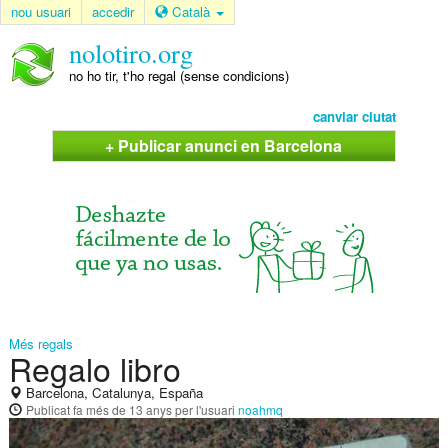
nou usuari
accedir
Català
nolotiro.org
no ho tir, t'ho regal (sense condicions)
canviar ciutat
+ Publicar anunci en Barcelona
Més regals
Regalo libro
Barcelona, Catalunya, España
Publicat
fa més de 13 anys
per l'usuari
noahmq