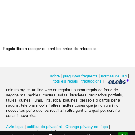
Regalo libro a recoger en sant boi antes del miercoles
sobre
|
preguntes freqüents
|
normas de uso
|
tots els regals
|
traduccions
|
nolotiro.org és un lloc web on regalar i buscar regals de franc de
segona mà: mobles, cadires, sofàs, bicicletes, ordinadors portàtils,
taules, cuines, llums, llits, roba, joguines, bressols o carros per a
nadons, telèfons mòbils i altres moltes coses que ja no vols i no
necessites per a que les reutilitzin altra gent a la qual pot servir o
donar-li nova vida.
Avís legal
|
política de privacitat
|
Change privacy settings
|
desenvolupadors
|
contacte
|