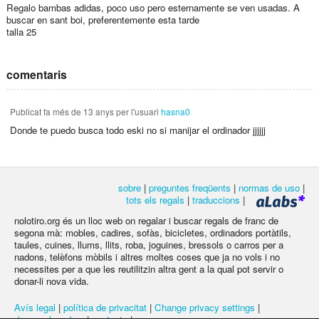
Regalo bambas adidas, poco uso pero esternamente se ven usadas. A
buscar en sant boi, preferentemente esta tarde
talla 25
comentaris
Publicat
fa més de 13 anys
per l'usuari
hasna0
Donde te puedo busca todo eski no si manijar el ordinador jjjjjj
sobre
|
preguntes freqüents
|
normas de uso
|
tots els regals
|
traduccions
|
nolotiro.org és un lloc web on regalar i buscar regals de franc de
segona mà: mobles, cadires, sofàs, bicicletes, ordinadors portàtils,
taules, cuines, llums, llits, roba, joguines, bressols o carros per a
nadons, telèfons mòbils i altres moltes coses que ja no vols i no
necessites per a que les reutilitzin altra gent a la qual pot servir o
donar-li nova vida.
Avís legal
|
política de privacitat
|
Change privacy settings
|