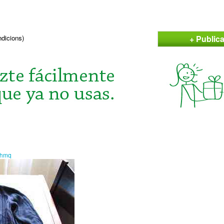
+ Public
ndicions)
ahmq