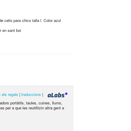
e celio para chico talla l. Color azul
r en sant boi
s els regals
|
traduccions
|
dors portàtils, taules, cuines, llums,
s per a que les reutilitzin altra gent a