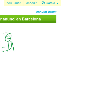
nou usuari
accedir
Català
canviar ciutat
ar anunci en Barcelona