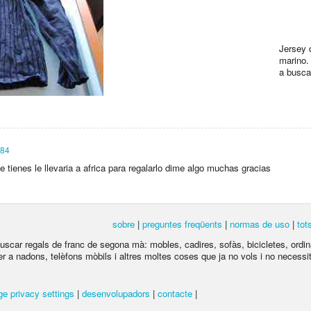
Jersey d
marino.
a busca
d84
 tienes le llevaria a africa para regalarlo dime algo muchas gracias
sobre
|
preguntes freqüents
|
normas de uso
|
tot
 buscar regals de franc de segona mà: mobles, cadires, sofàs, bicicletes, ordina
per a nadons, telèfons mòbils i altres moltes coses que ja no vols i no necessite
e privacy settings
|
desenvolupadors
|
contacte
|