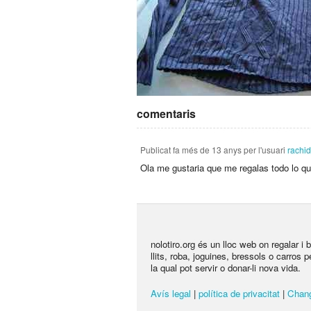
comentaris
Publicat
fa més de 13 anys
per l'usuari
rachi
Ola me gustaria que me regalas todo lo que
nolotiro.org és un lloc web on regalar i
llits, roba, joguines, bressols o carros 
la qual pot servir o donar-li nova vida.
Avís legal
|
política de privacitat
|
Chang