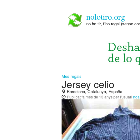
nolotiro.org
no ho tir, t'ho regal (sense co
Més regals
Jersey celio
Barcelona, Catalunya, España
Publicat
fa més de 13 anys
per l'usuari
no