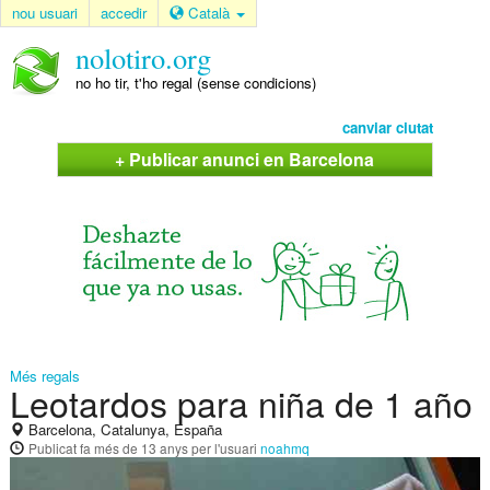
nou usuari
accedir
Català
nolotiro.org
no ho tir, t'ho regal (sense condicions)
canviar ciutat
+ Publicar anunci en Barcelona
Més regals
Leotardos para niña de 1 año
Barcelona, Catalunya, España
Publicat
fa més de 13 anys
per l'usuari
noahmq