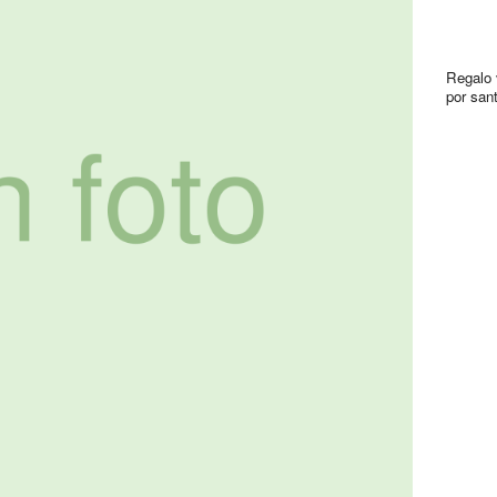
Regalo 
por san