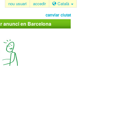
nou usuari
accedir
Català
canviar ciutat
ar anunci en Barcelona