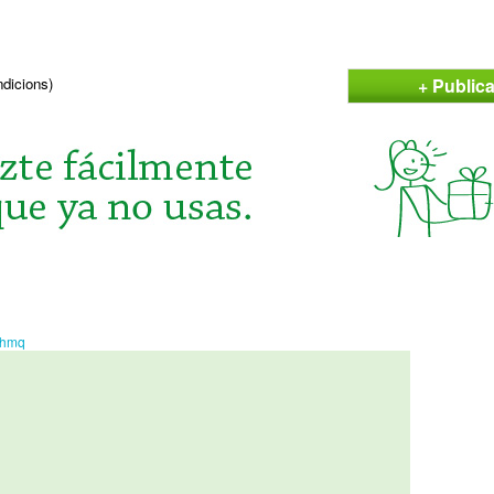
+ Public
ndicions)
ahmq