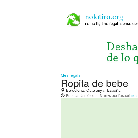
nolotiro.org
no ho tir, t'ho regal (sense co
Més regals
Ropita de bebe
Barcelona, Catalunya, España
Publicat
fa més de 13 anys
per l'usuari
no