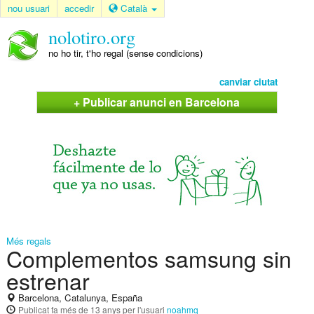
nou usuari
accedir
Català
nolotiro.org
no ho tir, t'ho regal (sense condicions)
canviar ciutat
+ Publicar anunci en Barcelona
Més regals
Complementos samsung sin
estrenar
Barcelona, Catalunya, España
Publicat
fa més de 13 anys
per l'usuari
noahmq