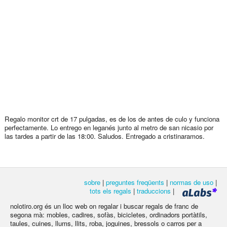
Regalo monitor crt de 17 pulgadas, es de los de antes de culo y funciona
perfectamente. Lo entrego en leganés junto al metro de san nicasio por
las tardes a partir de las 18:00. Saludos. Entregado a cristinaramos.
sobre
|
preguntes freqüents
|
normas de uso
|
tots els regals
|
traduccions
|
nolotiro.org és un lloc web on regalar i buscar regals de franc de
segona mà: mobles, cadires, sofàs, bicicletes, ordinadors portàtils,
taules, cuines, llums, llits, roba, joguines, bressols o carros per a