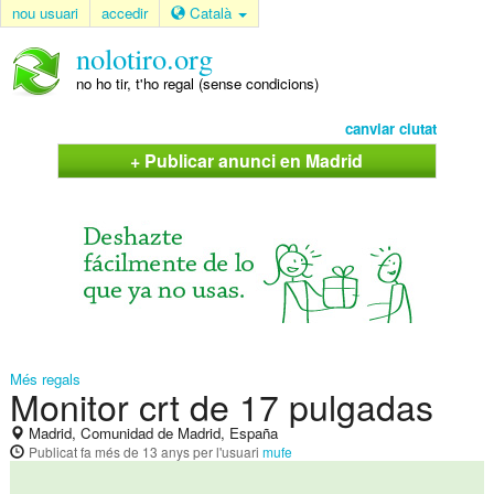
nou usuari
accedir
Català
nolotiro.org
no ho tir, t'ho regal (sense condicions)
canviar ciutat
+ Publicar anunci en Madrid
Més regals
Monitor crt de 17 pulgadas
Madrid, Comunidad de Madrid, España
Publicat
fa més de 13 anys
per l'usuari
mufe