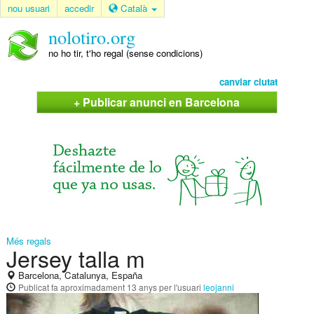
nou usuari
accedir
Català
nolotiro.org
no ho tir, t'ho regal (sense condicions)
canviar ciutat
+ Publicar anunci en Barcelona
Més regals
Jersey talla m
Barcelona, Catalunya, España
Publicat
fa aproximadament 13 anys
per l'usuari
leojanni