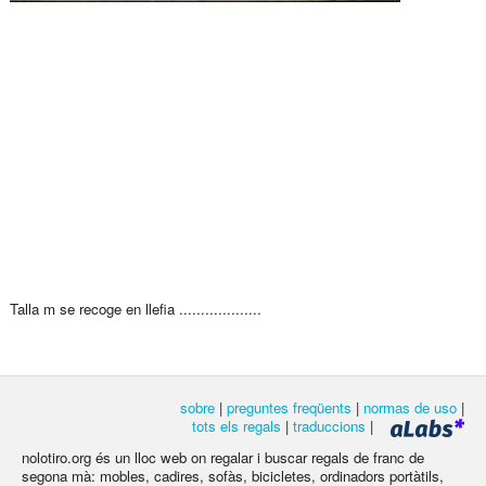
Talla m se recoge en llefia ...................
sobre
|
preguntes freqüents
|
normas de uso
|
tots els regals
|
traduccions
|
nolotiro.org és un lloc web on regalar i buscar regals de franc de
segona mà: mobles, cadires, sofàs, bicicletes, ordinadors portàtils,