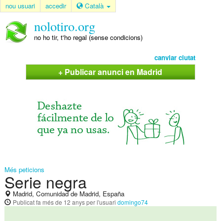
nou usuari
accedir
Català
nolotiro.org
no ho tir, t'ho regal (sense condicions)
canviar ciutat
+ Publicar anunci en Madrid
Més peticions
Serie negra
Madrid, Comunidad de Madrid, España
Publicat
fa més de 12 anys
per l'usuari
domingo74