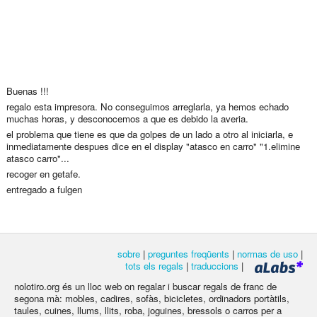
Buenas !!!
regalo esta impresora. No conseguimos arreglarla, ya hemos echado
muchas horas, y desconocemos a que es debido la averia.
el problema que tiene es que da golpes de un lado a otro al iniciarla, e
inmediatamente despues dice en el display "atasco en carro" "1.elimine
atasco carro"...
recoger en getafe.
entregado a fulgen
sobre
|
preguntes freqüents
|
normas de uso
|
tots els regals
|
traduccions
|
nolotiro.org és un lloc web on regalar i buscar regals de franc de
segona mà: mobles, cadires, sofàs, bicicletes, ordinadors portàtils,
taules, cuines, llums, llits, roba, joguines, bressols o carros per a