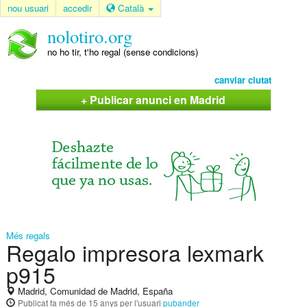
nou usuari
accedir
Català
nolotiro.org
no ho tir, t'ho regal (sense condicions)
canviar ciutat
+ Publicar anunci en Madrid
Més regals
Regalo impresora lexmark
p915
Madrid, Comunidad de Madrid, España
Publicat
fa més de 15 anys
per l'usuari
pubander