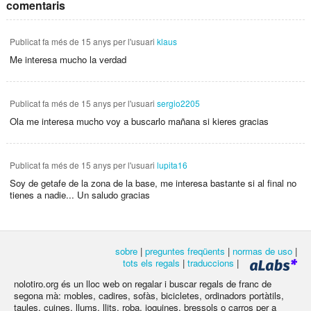
comentaris
Publicat
fa més de 15 anys
per l'usuari
klaus
Me interesa mucho la verdad
Publicat
fa més de 15 anys
per l'usuari
sergio2205
Ola me interesa mucho voy a buscarlo mañana si kieres gracias
Publicat
fa més de 15 anys
per l'usuari
lupita16
Soy de getafe de la zona de la base, me interesa bastante si al final no
tienes a nadie... Un saludo gracias
sobre
|
preguntes freqüents
|
normas de uso
|
tots els regals
|
traduccions
|
nolotiro.org és un lloc web on regalar i buscar regals de franc de
segona mà: mobles, cadires, sofàs, bicicletes, ordinadors portàtils,
taules, cuines, llums, llits, roba, joguines, bressols o carros per a