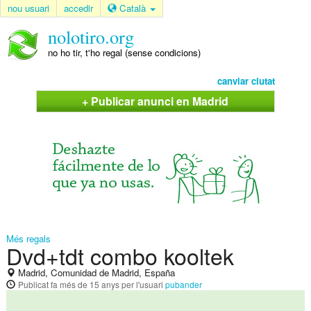
nou usuari
accedir
Català
nolotiro.org
no ho tir, t'ho regal (sense condicions)
canviar ciutat
+ Publicar anunci en Madrid
Més regals
Dvd+tdt combo kooltek
Madrid, Comunidad de Madrid, España
Publicat
fa més de 15 anys
per l'usuari
pubander