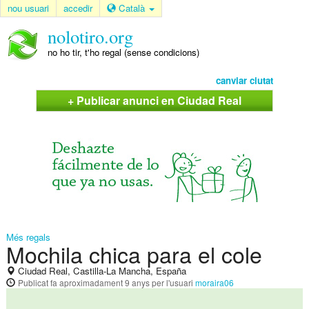
nou usuari
accedir
Català
nolotiro.org
no ho tir, t'ho regal (sense condicions)
canviar ciutat
+ Publicar anunci en Ciudad Real
Més regals
Mochila chica para el cole
Ciudad Real, Castilla-La Mancha, España
Publicat
fa aproximadament 9 anys
per l'usuari
moraira06