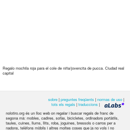
Regalo mochila roja para el cole de niña/jovencita de pucca. Ciudad real
capital
sobre
|
preguntes freqüents
|
normas de uso
|
tots els regals
|
traduccions
|
nolotiro.org és un lloc web on regalar i buscar regals de franc de
segona mà: mobles, cadires, sofàs, bicicletes, ordinadors portàtils,
taules, cuines, llums, llits, roba, joguines, bressols o carros per a
nadons, telèfons mòbils i altres moltes coses que ja no vols i no