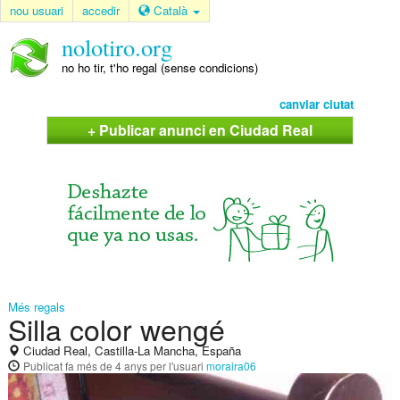
nou usuari
accedir
Català
nolotiro.org
no ho tir, t'ho regal (sense condicions)
canviar ciutat
+ Publicar anunci en Ciudad Real
Més regals
Silla color wengé
Ciudad Real, Castilla-La Mancha, España
Publicat
fa més de 4 anys
per l'usuari
moraira06