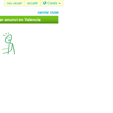
nou usuari
accedir
Català
canviar ciutat
ar anunci en Valencia