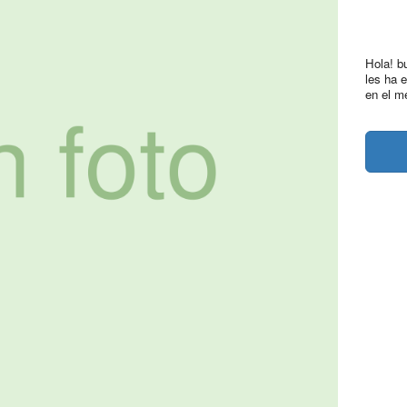
Hola! b
les ha 
en el m