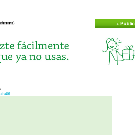
+ Public
ndicions)
a
aira06