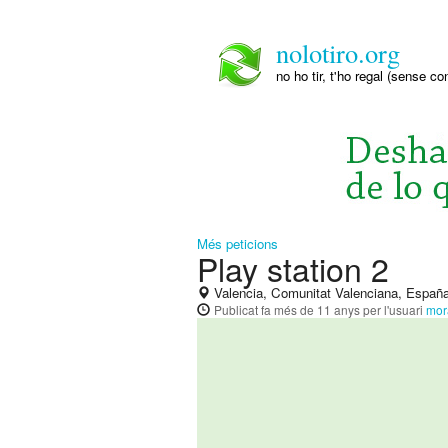
nolotiro.org
no ho tir, t'ho regal (sense co
Més peticions
Play station 2
Valencia, Comunitat Valenciana, Españ
Publicat
fa més de 11 anys
per l'usuari
mor