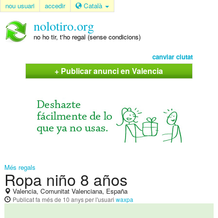
nou usuari
accedir
Català
nolotiro.org
no ho tir, t'ho regal (sense condicions)
canviar ciutat
+ Publicar anunci en Valencia
Més regals
Ropa niño 8 años
Valencia, Comunitat Valenciana, España
Publicat
fa més de 10 anys
per l'usuari
waxpa