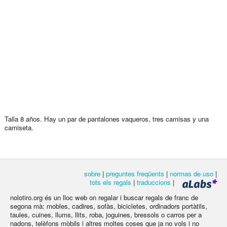
Talla 8 años. Hay un par de pantalones vaqueros, tres camisas y una
camiseta.
sobre
|
preguntes freqüents
|
normas de uso
|
tots els regals
|
traduccions
|
nolotiro.org és un lloc web on regalar i buscar regals de franc de
segona mà: mobles, cadires, sofàs, bicicletes, ordinadors portàtils,
taules, cuines, llums, llits, roba, joguines, bressols o carros per a
nadons, telèfons mòbils i altres moltes coses que ja no vols i no