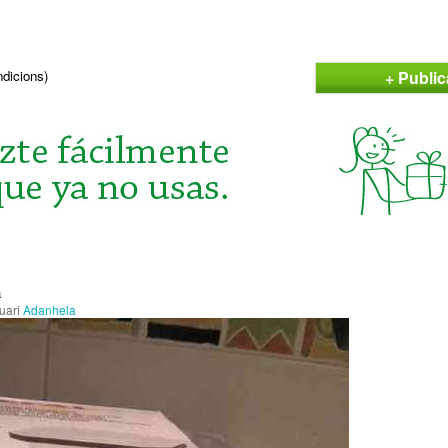
+ Publi
ndicions)
a
suari
Adanhela