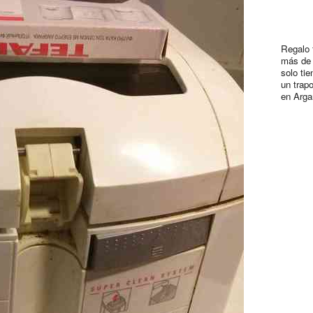
Regalo 
más de 
solo tie
un trap
en Arga