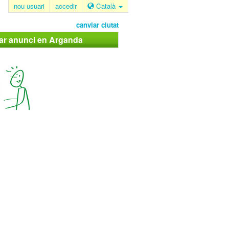
nou usuari
accedir
Català
canviar ciutat
car anunci en Arganda