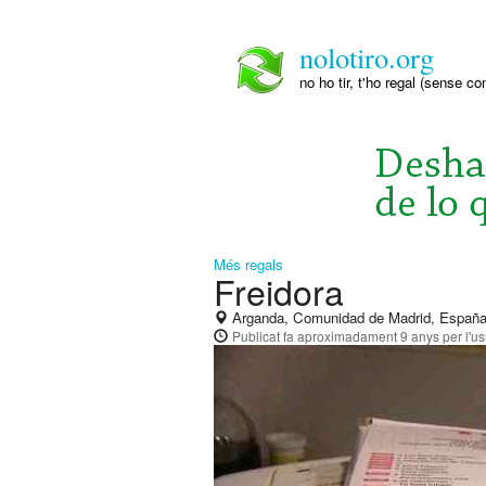
nolotiro.org
no ho tir, t'ho regal (sense co
Més regals
Freidora
Arganda, Comunidad de Madrid, Españ
Publicat
fa aproximadament 9 anys
per l'u