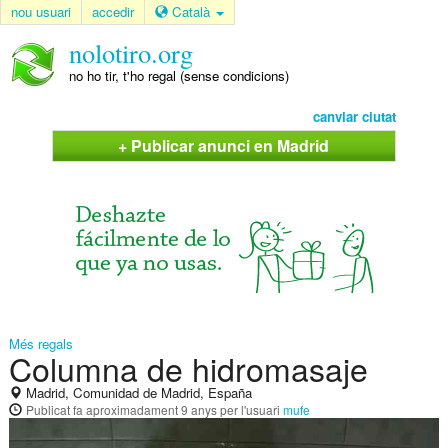
nou usuari
accedir
Català
nolotiro.org
no ho tir, t'ho regal (sense condicions)
canviar ciutat
+ Publicar anunci en Madrid
Més regals
Columna de hidromasaje
Madrid, Comunidad de Madrid, España
Publicat
fa aproximadament 9 anys
per l'usuari
mufe