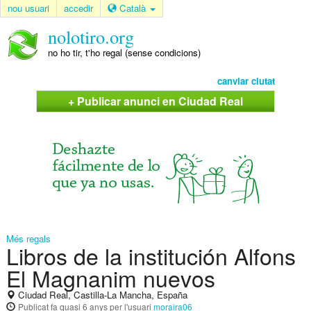
nou usuari
accedir
Català
nolotiro.org
no ho tir, t'ho regal (sense condicions)
canviar ciutat
+ Publicar anunci en Ciudad Real
Més regals
Libros de la institución Alfons
El Magnanim nuevos
Ciudad Real, Castilla-La Mancha, España
Publicat
fa quasi 6 anys
per l'usuari
moraira06