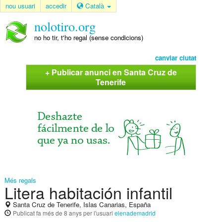
nou usuari
accedir
Català
nolotiro.org
no ho tir, t'ho regal (sense condicions)
canviar ciutat
+ Publicar anunci en Santa Cruz de
Tenerife
Més regals
Litera habitación infantil
Santa Cruz de Tenerife, Islas Canarias, España
Publicat
fa més de 8 anys
per l'usuari
elenademadrid