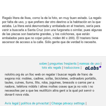
Regalo litera de Ikea, como la de la foto, en muy buen estado. La regalo
por falta de uso, y que prefiero dar otro destino a la habitación en la que
estaba. La litera está desmontada y embalada en el trastero, sería para
venir a buscarla a Santa Cruz (con una furgoneta o similar, pues algunas
de las piezas son bastante grandes, y los colchones, que están
embalados para que no cojan polvo, miden 80 x 200). El trastero tiene
ascensor de acceso a la calle. Sólo gente que de verdad lo necesite.
sobre
|
preguntes freqüents
|
normas de uso
|
tots els regals
|
traduccions
|
nolotiro.org és un lloc web on regalar i buscar regals de franc de
segona mà: mobles, cadires, sofàs, bicicletes, ordinadors portàtils,
taules, cuines, llums, llits, roba, joguines, bressols o carros per a
nadons, telèfons mòbils i altres moltes coses que ja no vols i no
necessites per a que les reutilitzin altra gent a la qual pot servir o
donar-li nova vida.
Avís legal
|
política de privacitat
|
Change privacy settings
|