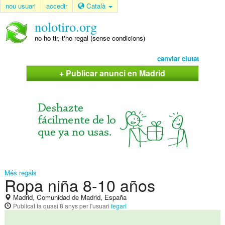
nou usuari
accedir
Català
nolotiro.org
no ho tir, t'ho regal (sense condicions)
canviar ciutat
+ Publicar anunci en Madrid
Més regals
Ropa niña 8-10 años
Madrid, Comunidad de Madrid, España
Publicat
fa quasi 8 anys
per l'usuari
fegari