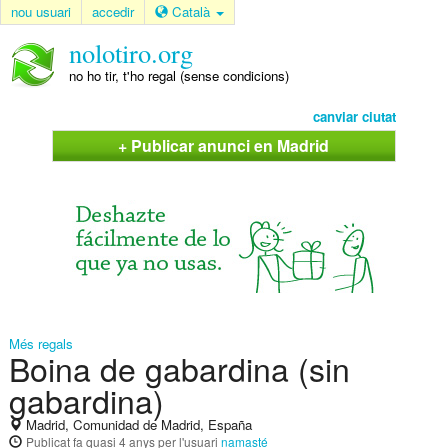
nou usuari
accedir
Català
nolotiro.org
no ho tir, t'ho regal (sense condicions)
canviar ciutat
+ Publicar anunci en Madrid
Més regals
Boina de gabardina (sin
gabardina)
Madrid, Comunidad de Madrid, España
Publicat
fa quasi 4 anys
per l'usuari
namasté