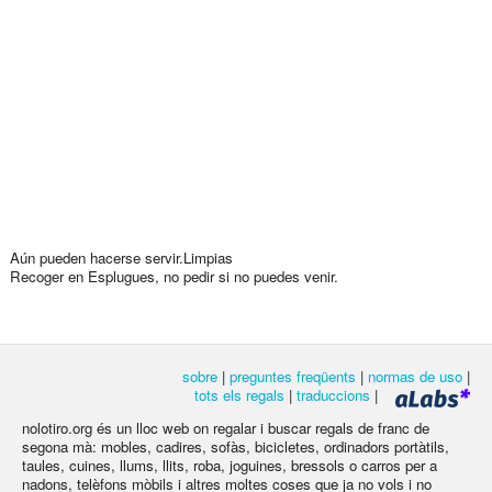
Aún pueden hacerse servir.Limpias
Recoger en Esplugues, no pedir si no puedes venir.
sobre
|
preguntes freqüents
|
normas de uso
|
tots els regals
|
traduccions
|
nolotiro.org és un lloc web on regalar i buscar regals de franc de
segona mà: mobles, cadires, sofàs, bicicletes, ordinadors portàtils,
taules, cuines, llums, llits, roba, joguines, bressols o carros per a
nadons, telèfons mòbils i altres moltes coses que ja no vols i no