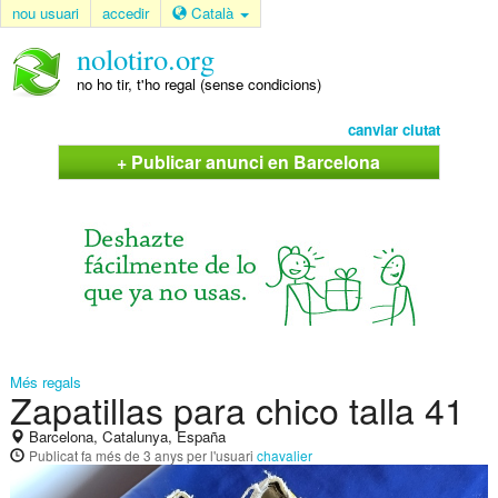
nou usuari
accedir
Català
nolotiro.org
no ho tir, t'ho regal (sense condicions)
canviar ciutat
+ Publicar anunci en Barcelona
Més regals
Zapatillas para chico talla 41
Barcelona, Catalunya, España
Publicat
fa més de 3 anys
per l'usuari
chavalier