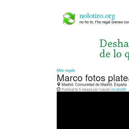
nolotiro.org
no ho tir, t'ho regal (sense co
Més regals
Marco fotos plate
Madrid, Comunidad de Madrid, España
Publicat
fa 5 mesos
per l'usuari
mrubio80