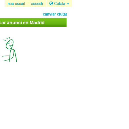
nou usuari
accedir
Català
canviar ciutat
car anunci en Madrid