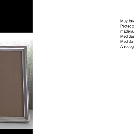
Muy bue
Protecto
madera
Medidas
Medida 
A recog