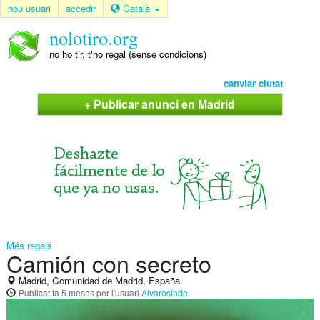
nou usuari
accedir
Català
nolotiro.org
no ho tir, t'ho regal (sense condicions)
canviar ciutat
+ Publicar anunci en Madrid
Més regals
Camión con secreto
Madrid, Comunidad de Madrid, España
Publicat
fa 5 mesos
per l'usuari
Alvarosinde