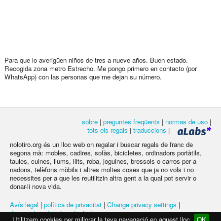
Para que lo averigüen niños de tres a nueve años. Buen estado.
Recogida zona metro Estrecho. Me pongo primero en contacto (por
WhatsApp) con las personas que me dejan su número.
sobre
|
preguntes freqüents
|
normas de uso
|
tots els regals
|
traduccions
|
nolotiro.org és un lloc web on regalar i buscar regals de franc de
segona mà: mobles, cadires, sofàs, bicicletes, ordinadors portàtils,
taules, cuines, llums, llits, roba, joguines, bressols o carros per a
nadons, telèfons mòbils i altres moltes coses que ja no vols i no
necessites per a que les reutilitzin altra gent a la qual pot servir o
donar-li nova vida.
Avís legal
|
política de privacitat
|
Change privacy settings
|
desenvolupadors
|
contacte
|
Utilitzem cookies per millorar la teva navegació en aquest lloc
OK