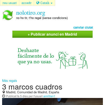
nou usuari
accedir
Català
nolotiro.org
no ho tir, t'ho regal (sense condicions)
canviar ciutat
+ Publicar anunci en Madrid
Més regals
3 marcos cuadros
Madrid, Comunidad de Madrid, España
Publicat
fa 5 dies
per l'usuari
amrillan1