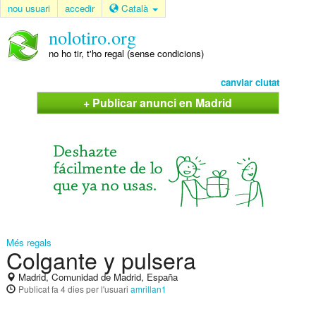
nou usuari
accedir
Català
nolotiro.org
no ho tir, t'ho regal (sense condicions)
canviar ciutat
+ Publicar anunci en Madrid
Més regals
Colgante y pulsera
Madrid, Comunidad de Madrid, España
Publicat
fa 4 dies
per l'usuari
amrillan1