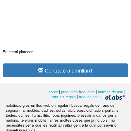
En metal plateado
Contacte a amrillan1
sobre
|
preguntes freqüents
|
normas de uso
|
tots els regals
|
traduccions
|
nolotiro.org és un lloc web on regalar i buscar regals de franc de
segona mà: mobles, cadires, sofàs, bicicletes, ordinadors portàtils,
taules, cuines, llums, llits, roba, joguines, bressols o carros per a
nadons, telèfons mòbils i altres moltes coses que ja no vols i no
necessites per a que les reutilitzin altra gent a la qual pot servir o
donar-li nova vida.