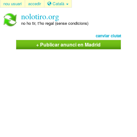
nou usuari
accedir
Català
nolotiro.org
no ho tir, t'ho regal (sense condicions)
canviar ciutat
+ Publicar anunci en Madrid